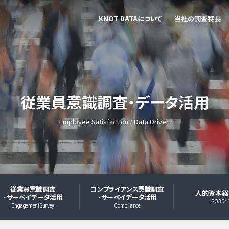
KNOT DATAについて
当社の調査特長
従業員意識調査・データ活用
Employee Satisfaction / Data Driven
従業員意識調査
コンプライアンス意識調査
人的資本経
･サーベイデータ活用
･サーベイデータ活用
ISO304
Engagement Survey
Compliance