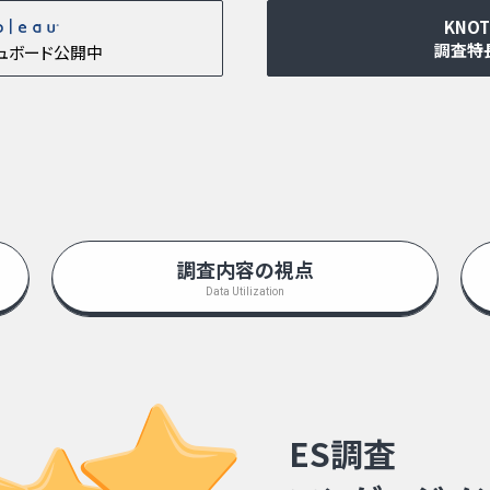
KNOT
調査特
ュボード公開中
調査内容の視点
Data Utilization
ES調査