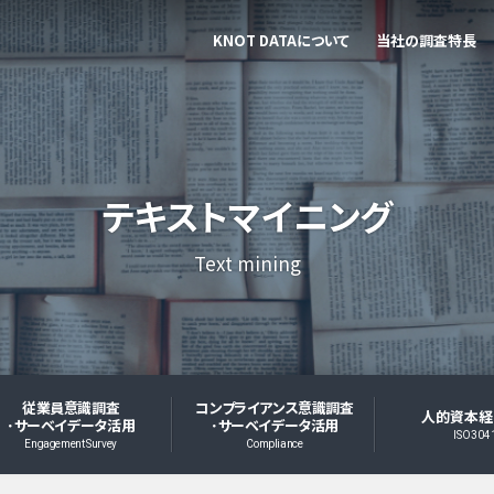
KNOT DATAについて
当社の調査特長
テキストマイニング
Text mining
従業員意識調査
コンプライアンス意識調査
人的資本経
･サーベイデータ活用
･サーベイデータ活用
ISO304
Engagement Survey
Compliance