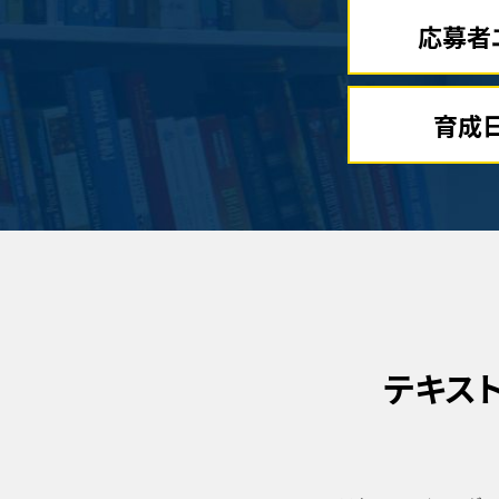
応募者
育成
テキス